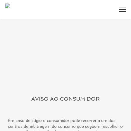
Skip
Men
to
main
content
AVISO AO CONSUMIDOR
Em caso de litígio o consumidor pode recorrer a um dos
centros de arbitragem do consumo que seguem (escolher o