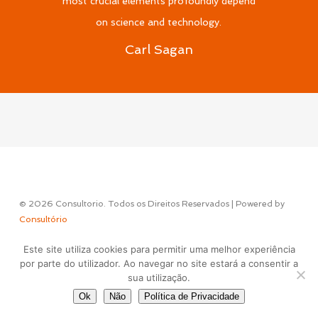
most crucial elements profoundly depend
on science and technology.
Carl Sagan
© 2026 Consultorio. Todos os Direitos Reservados | Powered by
Consultório
Este site utiliza cookies para permitir uma melhor experiência
Concept & Design by
por parte do utilizador. Ao navegar no site estará a consentir a
sua utilização.
Ok
Não
Política de Privacidade
facebook
instagram