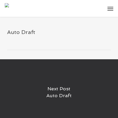
Skip
Men
to
main
content
Auto Draft
Next Post
Auto Draft