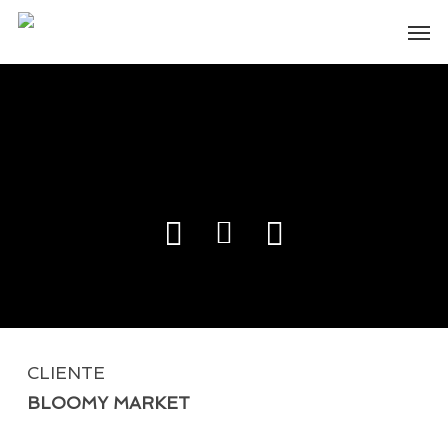
Skip
Men
to
main
content
CLIENTE
BLOOMY MARKET