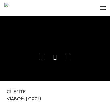
Skip
Men
to
main
content
CLIENTE
VIABOM | CPCH