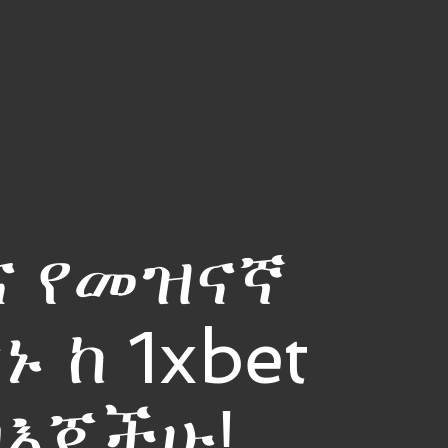
ና የመዝናኛ
 ከ 1xbet
በእጃችሁ!