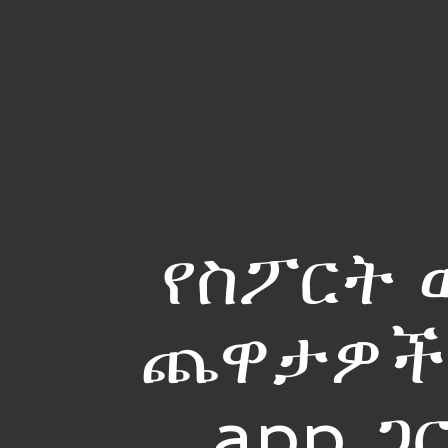
የስፖርት 
ጨዋታዎችን 
app ጋ