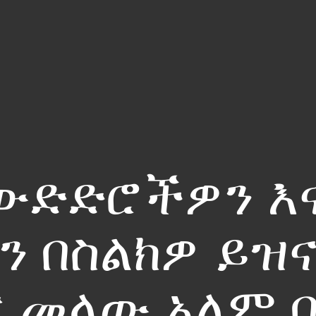
ውድድሮችዎን እ
በስልክዎ ይዝናኑ
ር መላው አለም 