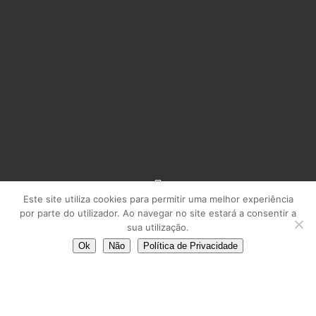
Este site utiliza cookies para permitir uma melhor experiência
por parte do utilizador. Ao navegar no site estará a consentir a
sua utilização.
Ok
Não
Política de Privacidade
1xslots Casino con bonos sin depósito
para jugadores argentinos