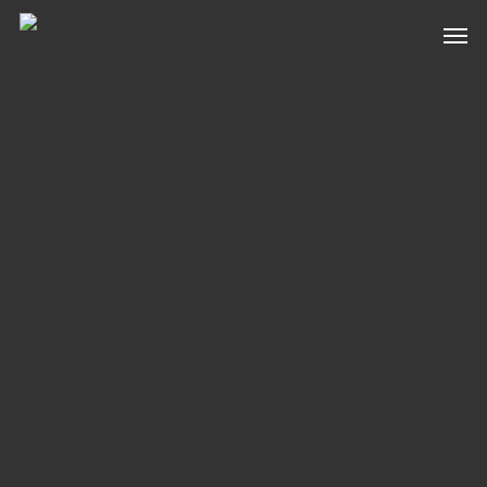
Skip
Men
to
main
content