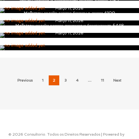
отзывы игроков и особенности онлайн-казино.2152
By
irfc
Março 11, 2026
Mellstroy онлайн казино бонусы и акции.4109
By
irfc
Março 11, 2026
Mellstroy онлайн казино лицензия и безопасность.5448
By
irfc
Março 11, 2026
By
irfc
Previous
1
2
3
4
…
11
Next
© 2026 Consultorio. Todos os Direitos Reservados | Powered by