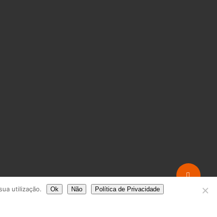
Share
sua utilização.
Ok
Não
Política de Privacidade