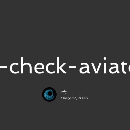
c-check-aviat
irfc
Março 12, 2026