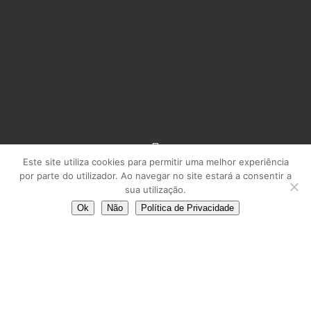
Este site utiliza cookies para permitir uma melhor experiência
por parte do utilizador. Ao navegar no site estará a consentir a
sua utilização.
Ok
Não
Política de Privacidade
Azerbaycan futbol klublarinin gelir
menbeleri ve davamliliq strategiyalari