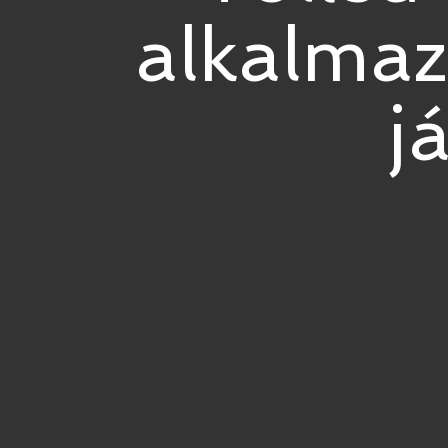
alkalmazá
j