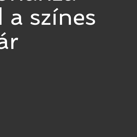
d a színes
ár