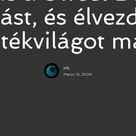
st, és élvez
átékvilágot m
irfc
Março 12, 2026