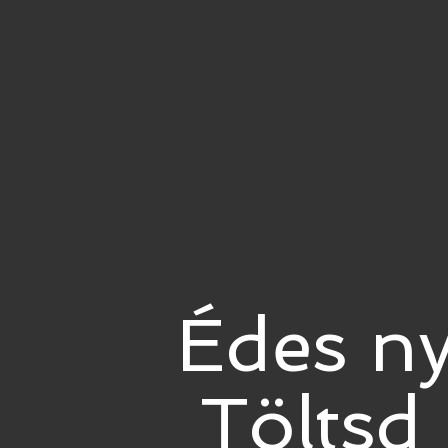
Édes n
Töltsd