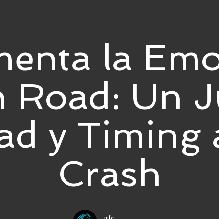
menta la Emo
n Road: Un J
ad y Timing a
Crash
irfc