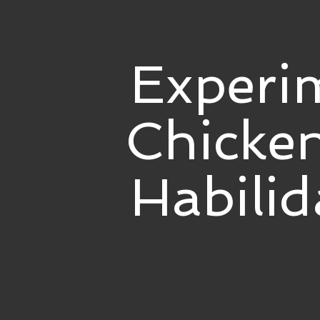
Experi
Chicke
Habilid