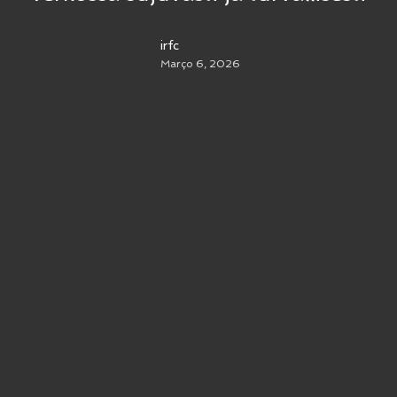
irfc
Março 6, 2026