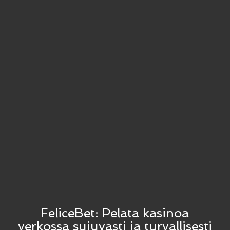
FeliceBet: Pelata kasinoa
verkossa sujuvasti ja turvallisesti