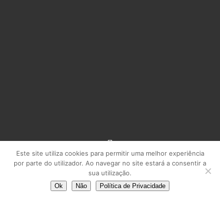
Este site utiliza cookies para permitir uma melhor experiência
por parte do utilizador. Ao navegar no site estará a consentir a
sua utilização.
Ok
Não
Política de Privacidade
The iGaming industry has evolved rapidly over the last
decade, driven by innovations in software, regulation and