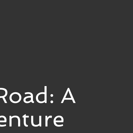
Road: A
enture