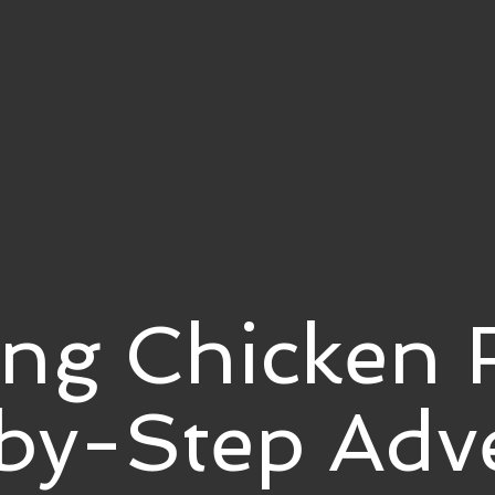
ing Chicken 
by-Step Adv