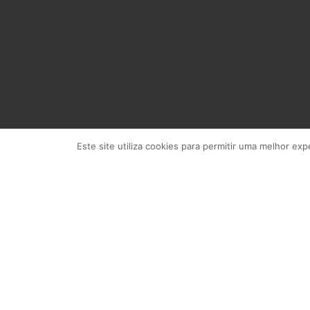
Este site utiliza cookies para permitir uma melhor expe
As we ventured into the world of Chicken 
multiplier gameplay, courtesy of InOut G
information about the game I ended up at 
Mastering the Basics