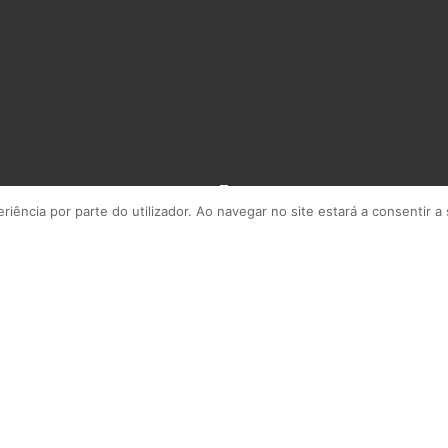
riência por parte do utilizador. Ao navegar no site estará a consentir a 
Road, we stumbled upon a game that’s perfect for those who crave c
ames, has garnered attention from players seeking a more engaging 
Chicken Road Official Website, which provided further insights int